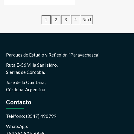
Paginación
1
2
3
4
Next
de
entradas
Parques de Estudio y Reflexión “Paravachasca”
Ruta E-56 Villa San Isidro.
Sierras de Córdoba.
José de la Quintana,
Córdoba, Argentina
Contacto
Teléfono: (3547) 490799
WhatsApp:
+54 351 805-6858