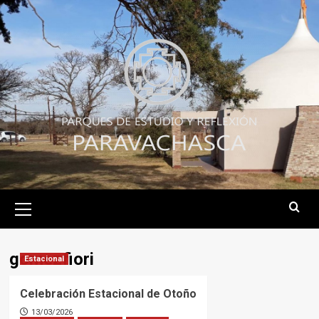
Skip
to
content
Primary
Menu
gomezfiori
Estacional
Celebración Estacional de Otoño
13/03/2026