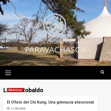
Skip
to
content
Primary
Menu
Lucas Robaldo
Biblioteca
El Oficio del Chi Kung. Una gimnasia atencional
11/03/2024