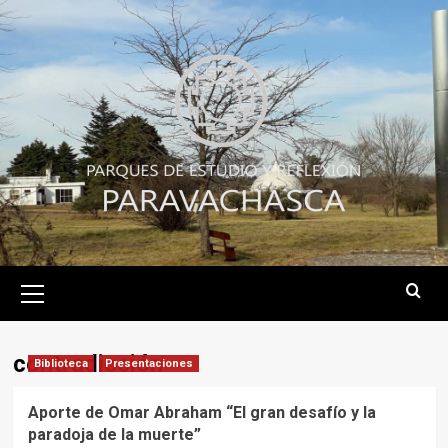
Skip
to
content
Primary
Menu
contradicción
Biblioteca
Presentaciones
Aporte de Omar Abraham “El gran desafío y la
paradoja de la muerte”