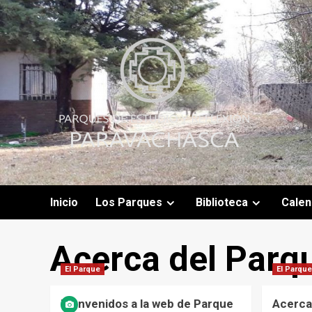
Skip
to
content
Inicio
Los Parques
Biblioteca
Calen
Acerca del Parq
El Parque
El Parque
Bienvenidos a la web de Parque
Acerca