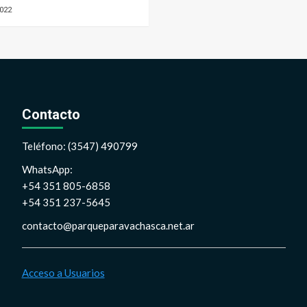
022
Contacto
Teléfono: (3547) 490799
WhatsApp:
+54 351 805-6858
+54 351 237-5645
contacto@parqueparavachasca.net.ar
Acceso a Usuarios